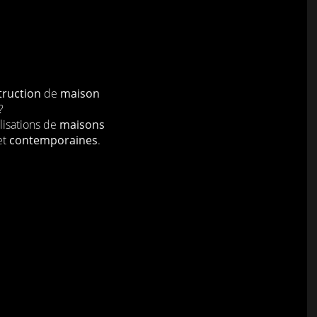
truction
de
maison
?
lisations de
maisons
et
contemporaines
.