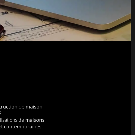
truction
de
maison
?
lisations de
maisons
et
contemporaines
.