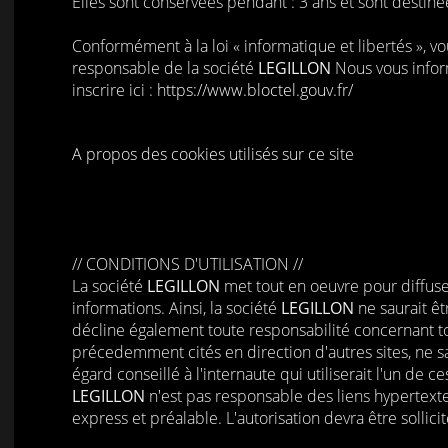
Elles sont conservées pendant : 3 ans et sont destin
Conformément à la loi « informatique et libertés », vo
responsable de la société
LEGILLON
Nous vous inform
inscrire ici :
https://www.bloctel.gouv.fr/
A propos des cookies utilisés sur ce site
// CONDITIONS D'UTILISATION //
La société
LEGILLON
met tout en oeuvre pour diffuser 
informations. Ainsi, la société
LEGILLON
ne saurait êt
décline également toute responsabilité concernant tout
précedemment cités en direction d'autres sites, ne s
égard conseillé à l'internaute qui utiliserait l'un de 
LEGILLON
n'est pas responsable des liens hypertextes
express et préalable. L'autorisation devra être sollici