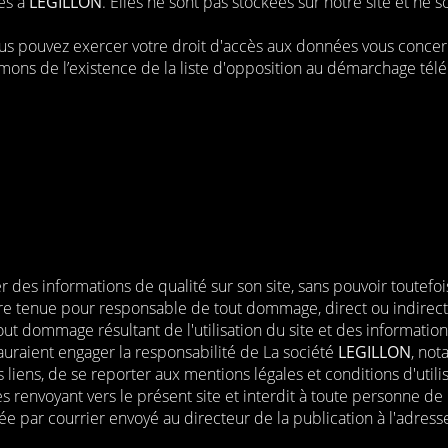
ées à
LEGILLON
. Elles ne sont pas stockées sur notre site et ne s
us pouvez exercer votre droit d'accès aux données vous concernan
ons de l’existence de la liste d'opposition au démarchage télé
des informations de qualité sur son site, sans pouvoir toutefois 
re tenue pour responsable de tout dommage, direct ou indirect, r
 dommage résultant de l'utilisation du site et des informations q
auraient engager la responsabilité de La société
LEGILLON
, not
ces liens, de se reporter aux mentions légales et conditions d'uti
 renvoyant vers le présent site et interdit à toute personne de 
tée par courrier envoyé au directeur de la publication à l'adress