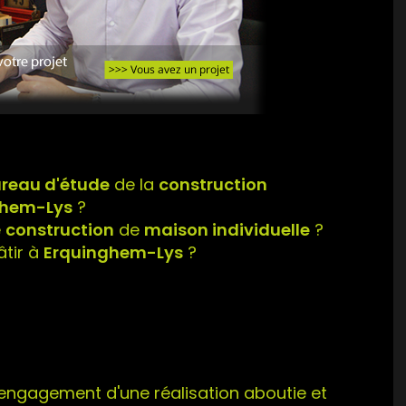
reau d'étude
de la
construction
ghem-Lys
?
e
construction
de
maison individuelle
?
âtir à
Erquinghem-Lys
?
l'engagement d'une réalisation aboutie et