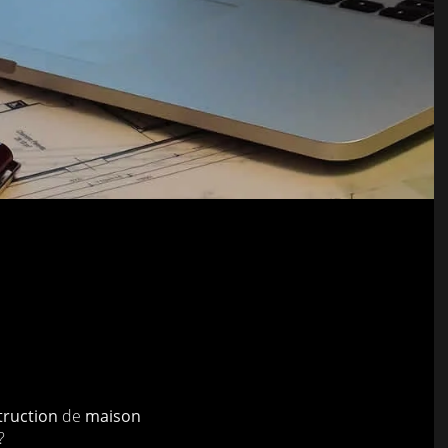
truction
de
maison
?